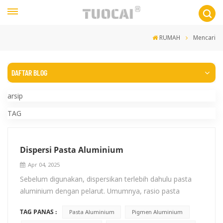
RUMAH
Mencari
DAFTAR BLOG
arsip
TAG
Dispersi Pasta Aluminium
Apr 04, 2025
Sebelum digunakan, dispersikan terlebih dahulu pasta
aluminium dengan pelarut. Umumnya, rasio pasta
aluminium terhadap pelarut adalah 1:2. Selama proses
TAG PANAS :
Pasta Aluminium
Pigmen Aluminium
dispersi, gunakan pengadukan kecepatan rendah. Hindari