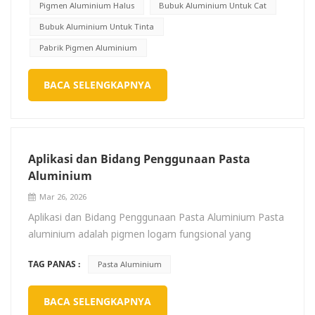
pengadukan terlalu cepat, yang akan menyebabkan
Pigmen Aluminium Halus
Bubuk Aluminium Untuk Cat
geseran tinggi kekuatan untuk menghancurkan bentuk
Bubuk Aluminium Untuk Tinta
pasta aluminium dan mengurangi kecerahan. Kecepatan
Pabrik Pigmen Aluminium
dispersi terbaik harus ditentukan melalui percobaan. Hal
ini tergantung pada banyak faktor dan dimensi geometri
BACA SELENGKAPNYA
pengadukan. peralatan (perbandingan diameter cakram
pengaduk dengan diameter wadah, bentuk cakram
pengaduk, dll.), suhu dan viskositas lapisan, pemilihan
pelarut dan jumlah pasta aluminium yang ditambahkan
(lihat tabel di bawah)
Aplikasi dan Bidang Penggunaan Pasta
Aluminium
Mar 26, 2026
Aplikasi dan Bidang Penggunaan Pasta Aluminium Pasta
aluminium adalah pigmen logam fungsional yang
terutama terdiri dari bubuk aluminium serpihan dengan
TAG PANAS :
Pasta Aluminium
kemurnian tinggi, yang diproduksi melalui proses
perawatan permukaan dan dispersi. Terlepas dari
BACA SELENGKAPNYA
namanya, tidak mengandung perak unsurTerkenal