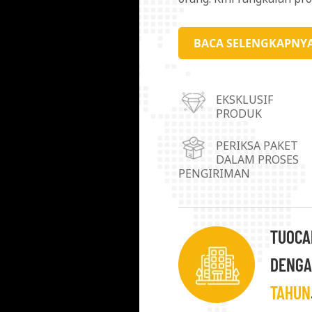
internasional. Untuk mel
mendirikan empat pusat 
BACA SELENGKAPNY
Shunde di Provinsi Guang
dan Kota Chongqing. Pro
EKSKLUSIF
digunakan dalam pelapis, t
PRODUK
kosmetik, bahan kemasan,
Kebutuhan/persyaratan k
PERIKSA PAKET
DALAM PROSES
pelanggan adalah tujuan
PENGIRIMAN
mencapai pengembangan
pelanggan.
TUOCAI
DENGA
TAHUN