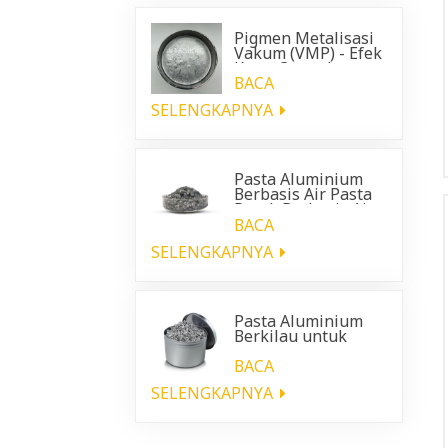
Pigmen Metalisasi
Vakum (VMP) - Efek
Krom Cemerlang
untuk Pelapis
BACA
Otomotif
SELENGKAPNYA
Pasta Aluminium
Berbasis Air Pasta
Perak Berbasis Air
BACA
SELENGKAPNYA
Pasta Aluminium
Berkilau untuk
pelapis plastik
otomotif
BACA
SELENGKAPNYA