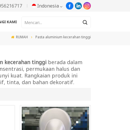
956216717
Indonesia
GI KAMI
English
RUMAH
Pasta aluminium kecerahan tinggi
Русский
Español
m kecerahan tinggi
berada dalam
konsentrasi, permukaan halus dan
Português
nyi kuat. Rangkaian produk ini
f, tinta, dan bahan dekoratif.
한국어
Türkçe
Tiếng Việt
بالعربية