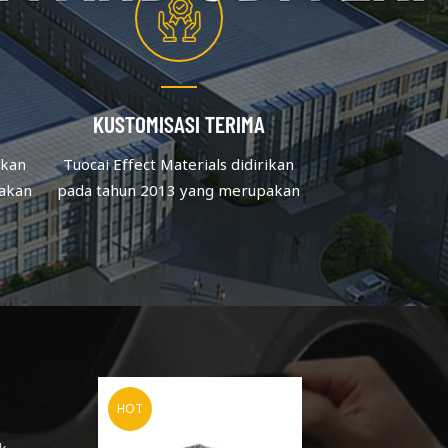
KUSTOMISASI TERIMA
ikan
Tuocai Effect Materials didirikan
akan
pada tahun 2013 yang merupakan
yang
produsen pigmen aluminium yang
asi.
berfokus pada kualitas & inovasi.
 staf
Setelah upaya terus menerus, staf
yang ada lebih dari 60.
k