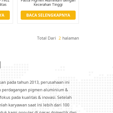
C-7902
Pasta Pigmen Aluminium dengan
itas
Kecerahan Tinggi
YA
BACA SELENGKAPNYA
Total Dari
2
Halaman
I
kan pada tahun 2013, perusahaan ini
 perdagangan pigmen aluminium &
okus pada kualitas & inovasi. Setelah
lah karyawan saat ini lebih dari 100
oduk kami populer di pasar domestik dan