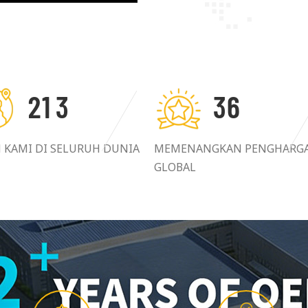
2
1
3
3
6
N KAMI DI SELURUH DUNIA
MEMENANGKAN PENGHARG
GLOBAL