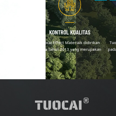
KONTROL KUALITAS
Tuocai Effect Materials didirikan
Tuo
pada tahun 2013 yang merupakan
pad
produsen pigmen aluminium yang
pro
berfokus pada kualitas & inovasi.
ber
Setelah upaya terus menerus, staf
Sete
yang ada lebih dari 60.