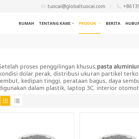
tuocai@globaltuocai.com
+8613
RUMAH
TENTANG KAMI
PRODUK
BERITA
HUBUN
Setelah proses penggilingan khusus,
pasta aluminiu
kondisi dolar perak, distribusi ukuran partikel ter
lembut, kedipan tinggi, perataan bagus, daya sembu
digunakan dalam plastik, laptop 3C, interior otomoti