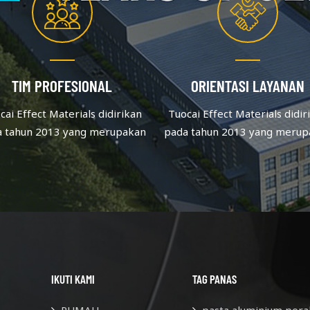
TIM PROFESIONAL
ORIENTASI LAYANAN
cai Effect Materials didirikan
Tuocai Effect Materials didir
a tahun 2013 yang merupakan
pada tahun 2013 yang merup
dusen pigmen aluminium yang
produsen pigmen aluminium 
fokus pada kualitas & inovasi.
berfokus pada kualitas & inov
lah upaya terus menerus, staf
Setelah upaya terus menerus,
yang ada lebih dari 60.
yang ada lebih dari 60.
IKUTI KAMI
TAG PANAS
RUMAH
pasta aluminium pera