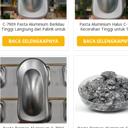
C-7909 Pasta Aluminium Berkilau
Pasta Aluminium Halus C
Tinggi Langsung dari Pabrik untuk
Kecerahan Tinggi untuk T
Peralatan Rumah Tangga dan
Produk Digital 3C
BACA SELENGKAPNYA
BACA SELENGKAPN