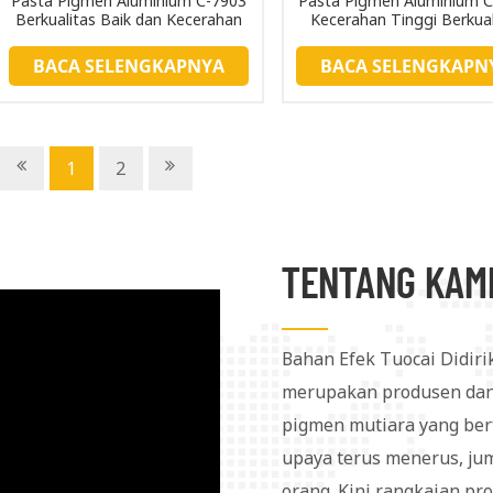
Pasta Pigmen Aluminium C-7903
Pasta Pigmen Aluminium 
Berkualitas Baik dan Kecerahan
Kecerahan Tinggi Berkual
Tinggi
Tinggi
BACA SELENGKAPNYA
BACA SELENGKAPN
1
2
TENTANG KAM
Bahan Efek Tuocai Didiri
merupakan produsen dan
pigmen mutiara yang berf
upaya terus menerus, jum
orang. Kini rangkaian pr