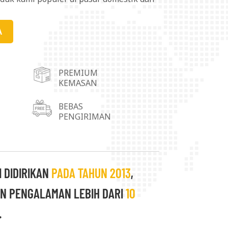
ayani pasar dengan lebih mudah, kami
operasi gudang di Kota Wuhu, Kota
A
dong, Kota Linyi di Provinsi Shandong,
duk seri pigmen aluminium banyak
PREMIUM
inta, plastik, karet, pelapis kain, kulit,
KEMASAN
 bahan dekoratif, dan sebagainya.
husus dapat dipenuhi. Kepuasan setiap
BEBAS
PENGIRIMAN
 kami. Kami selalu berupaya untuk
 yang saling menguntungkan dengan
 DIDIRIKAN
PADA TAHUN 2013
,
N PENGALAMAN LEBIH DARI
10
.