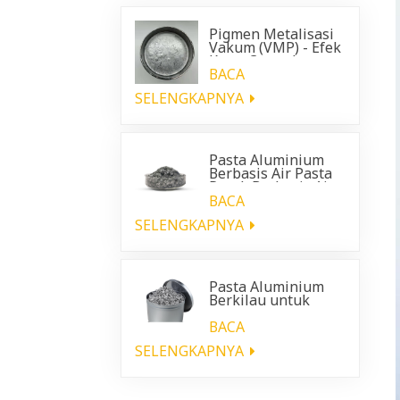
Pigmen Metalisasi
Vakum (VMP) - Efek
Krom Cemerlang
untuk Pelapis
BACA
Otomotif
SELENGKAPNYA
Pasta Aluminium
Berbasis Air Pasta
Perak Berbasis Air
BACA
SELENGKAPNYA
Pasta Aluminium
Berkilau untuk
pelapis plastik
otomotif
BACA
SELENGKAPNYA