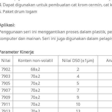
4. Dapat digunakan untuk pembuatan cat krom cermin, cat kuk
5. Paket drum logam
Aplikasi:
Penggunaan seri ini menggantikan proses dalam plastik, pe
komputer dan mainan. Seri ini juga digunakan dalam pelapis
Parameter Kinerja:
Nilai
Konten non-volatil
Nilai D50 (±1μm)
An
7902
68±2
2
7903
70±2
4
7905
70±2
5
7907
70±2
7
7909
70±2
9
7911
70±2
10
7913
70±2
13