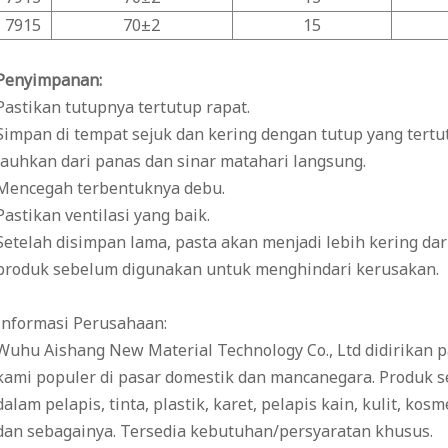
7915
70±2
15
Penyimpanan:
Pastikan tutupnya tertutup rapat.
Simpan di tempat sejuk dan kering dengan tutup yang tertu
Jauhkan dari panas dan sinar matahari langsung.
Mencegah terbentuknya debu.
Pastikan ventilasi yang baik.
Setelah disimpan lama, pasta akan menjadi lebih kering da
produk sebelum digunakan untuk menghindari kerusakan.
Informasi Perusahaan:
Wuhu Aishang New Material Technology Co., Ltd didirikan p
kami populer di pasar domestik dan mancanegara. Produk 
dalam pelapis, tinta, plastik, karet, pelapis kain, kulit, ko
dan sebagainya. Tersedia kebutuhan/persyaratan khusus.