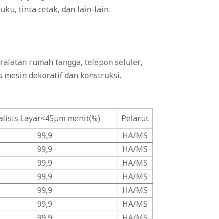
u, tinta cetak, dan lain-lain.
ralatan rumah tangga, telepon seluler,
 mesin dekoratif dan konstruksi.
alisis Layar<45μm menit(%)
Pelarut
99,9
HA/MS
99,9
HA/MS
99,9
HA/MS
99,9
HA/MS
99,9
HA/MS
99,9
HA/MS
99,9
HA/MS