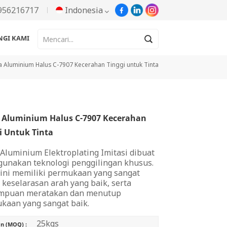
956216717
Indonesia
GI KAMI
English
a Aluminium Halus C-7907 Kecerahan Tinggi untuk Tinta
Русский
Español
 Aluminium Halus C-7907 Kecerahan
Português
i Untuk Tinta
한국어
 Aluminium Elektroplating Imitasi dibuat
unakan teknologi penggilingan khusus.
Türkçe
 ini memiliki permukaan yang sangat
 keselarasan arah yang baik, serta
Tiếng Việt
puan meratakan dan menutup
kaan yang sangat baik.
بالعربية
25kgs
n (MOQ) :