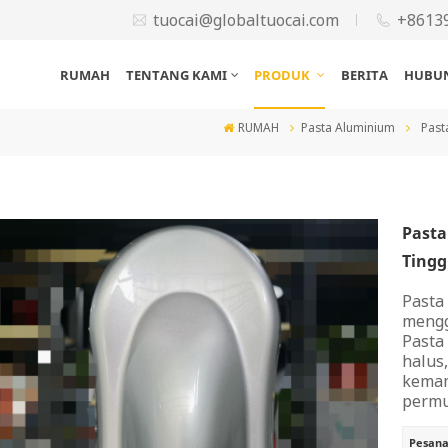
tuocai@globaltuocai.com
+8613
RUMAH
TENTANG KAMI
PRODUK
BERITA
HUBUN
RUMAH
Pasta Aluminium
Past
Pasta
Tingg
Pasta
mengg
Pasta
halus,
kemam
permu
Pesana