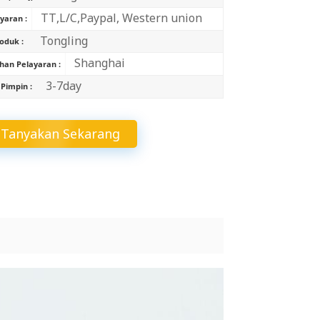
中文
TT,L/C,Paypal, Western union
aran :
Tongling
oduk :
Indonesia
Shanghai
han Pelayaran :
3-7day
Pimpin :
Tanyakan Sekarang