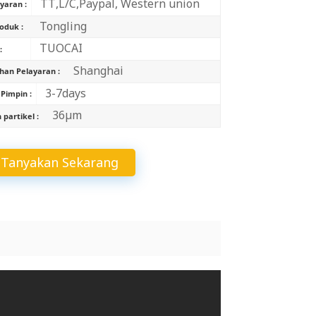
TT,L/C,Paypal, Western union
aran :
中文
Tongling
oduk :
Indonesia
TUOCAI
:
Shanghai
han Pelayaran :
3-7days
Pimpin :
36μm
partikel :
Tanyakan Sekarang