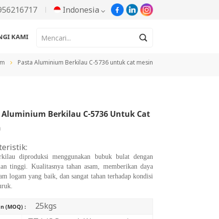
956216717
Indonesia
GI KAMI
English
um
Pasta Aluminium Berkilau C-5736 untuk cat mesin
Русский
Español
 Aluminium Berkilau C-5736 Untuk Cat
Português
n
한국어
eristik:
rkilau diproduksi menggunakan bubuk bulat dengan
Türkçe
an tinggi. Kualitasnya tahan asam, memberikan daya
am logam yang baik, dan sangat tahan terhadap kondisi
Tiếng Việt
uruk.
25kgs
بالعربية
n (MOQ) :