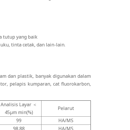
a tutup yang baik
u, tinta cetak, dan lain-lain.
gam dan plastik, banyak digunakan dalam
tor, pelapis kumparan, cat fluorokarbon,
Analisis Layar ＜
Pelarut
45μm min(%)
99
HA/MS
98,88
HA/MS