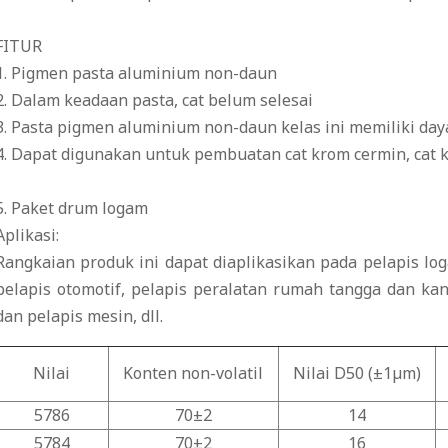
FITUR
1. Pigmen pasta aluminium non-daun
2. Dalam keadaan pasta, cat belum selesai
3. Pasta pigmen aluminium non-daun kelas ini memiliki day
4. Dapat digunakan untuk pembuatan cat krom cermin, cat kuk
5. Paket drum logam
Aplikasi:
Rangkaian produk ini dapat diaplikasikan pada pelapis lo
pelapis otomotif, pelapis peralatan rumah tangga dan kan
dan pelapis mesin, dll.
Nilai
Konten non-volatil
Nilai D50 (±1μm)
5786
70±2
14
5784
70±2
16