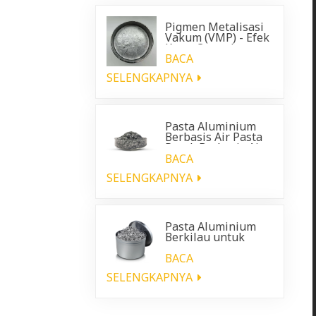
Pigmen Metalisasi
Vakum (VMP) - Efek
Krom Cemerlang
untuk Pelapis
BACA
Otomotif
SELENGKAPNYA
Pasta Aluminium
Berbasis Air Pasta
Perak Berbasis Air
BACA
SELENGKAPNYA
Pasta Aluminium
Berkilau untuk
pelapis plastik
otomotif
BACA
SELENGKAPNYA