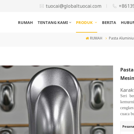
tuocai@globaltuocai.com
+8613
RUMAH
TENTANG KAMI
PRODUK
BERITA
HUBUN
RUMAH
Pasta Alumini
Pasta
Mesi
Karakt
Seri be
kemurni
cengker
cuaca b
Pesana