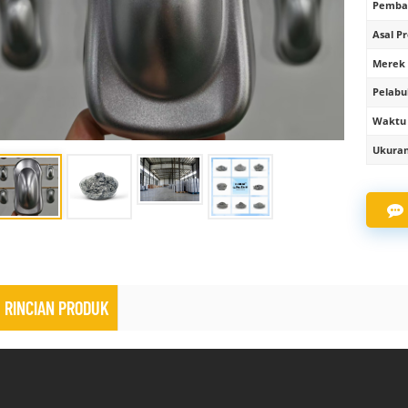
Pembay
Asal Pr
Merek 
Pelabu
Waktu 
Ukuran 
RINCIAN PRODUK