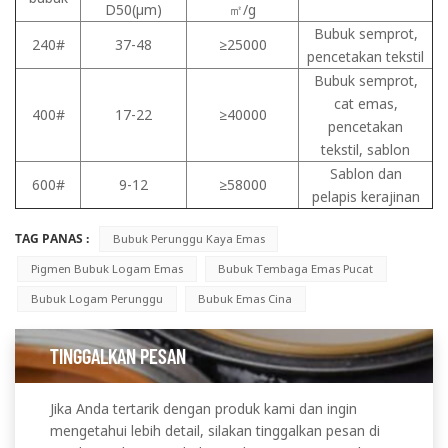
D50(μm)
㎡/g
Bubuk semprot,
240#
37-48
≥25000
pencetakan tekstil
Bubuk semprot,
cat emas,
400#
17-22
≥40000
pencetakan
tekstil, sablon
Sablon dan
600#
9-12
≥58000
pelapis kerajinan
TAG PANAS :
Bubuk Perunggu Kaya Emas
Pigmen Bubuk Logam Emas
Bubuk Tembaga Emas Pucat
Bubuk Logam Perunggu
Bubuk Emas Cina
TINGGALKAN PESAN
Jika Anda tertarik dengan produk kami dan ingin
mengetahui lebih detail, silakan tinggalkan pesan di