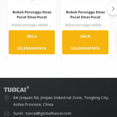
Bubuk Perunggu Emas
Bubuk Perunggu Emas
Pucat Emas Pucat
Pucat Emas Pucat
untuk pencetakan
Bubuk perunggu adalah pigmen paduan non-ferrous yang terbuat dari perunggu, seng, aluminium, dll. Bubuk ini diproduksi menjadi bubuk kerak melalui proses peleburan, penggilingan, pemolesan, dan sebagainya. Pigmen metalik yang mengapung ini ditandai dengan warna kuning keemasannya. Produk ini menggunakan peralatan mutakhir internasional. Teknik canggih dan teknologi unik menggabungkan puluhan tahun pengalaman teknis. Produk ini menghasilkan material berupa bubuk perunggu cetak gravure mengkilap dan batangan perunggu ramah lingkungan untuk penelitian pembuatan tinta cetak gravure. Telah dievaluasi oleh para ahli, produk ini juga dapat menggantikan beberapa produk impor.
Bubuk perunggu adalah pigmen paduan non-ferrous yang terbuat dari perunggu, seng, dan aluminium, dll. Bubuk ini diproduksi menjadi bubuk kerak melalui proses peleburan, penggilingan, pemolesan, dan sebagainya. Pigmen metalik yang mengapung ini ditandai dengan tampilan kuning keemasannya. Produk ini menggunakan peralatan internasional terkini. Teknik canggih dan teknologi unik untuk menggabungkan puluhan tahun pengalaman teknis. Menghasilkan bahan-bahan - bubuk perunggu cetak gravure yang mengilap dan batangan perunggu yang ramah lingkungan untuk penelitian pembuatan tinta cetak gravure. Dinilai oleh para ahli, bubuk ini juga dapat menggantikan beberapa produk impor.
offset
BACA
BACA
SELENGKAPNYA
SELENGKAPNYA
8# Jinquan Rd, Jinqiao Industrial Zone, Tongling City,
Anhui Province, China
Surel : tuocai@globaltuocai.com