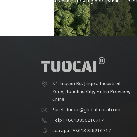
pada tahun 2013 yang merupakan
pad
produsen pigmen aluminium yang
pro
berfokus pada kualitas & inovasi.
ber
Setelah upaya terus menerus, staf
Sete
yang ada lebih dari 60.
8# Jinquan Rd, Jinqiao Industrial
Zone, Tongling City, Anhui Province,
China
Surel : tuocai@globaltuocai.com
Telp : +8613956216717
ada apa : +8613956216717