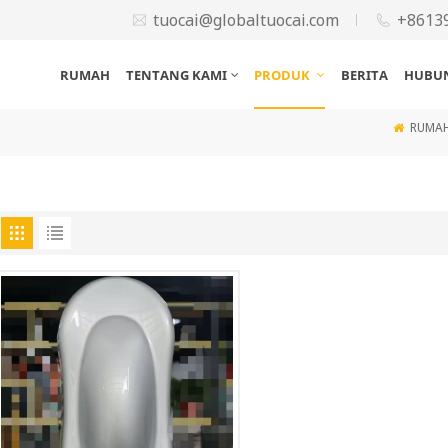
tuocai@globaltuocai.com
+8613
RUMAH
TENTANG KAMI
PRODUK
BERITA
HUBUN
RUMA