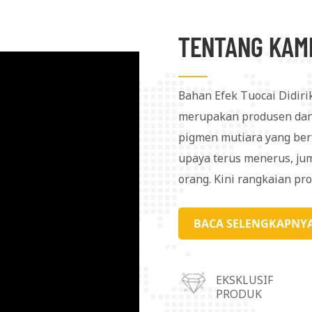
TENTANG KAM
Bahan Efek Tuocai Didiri
merupakan produsen dan
pigmen mutiara yang berf
upaya terus menerus, jum
orang. Kini rangkaian pr
internasional. Untuk mel
mendirikan empat pusat 
BACA SELENGKAPNY
Shunde di Provinsi Guang
dan Kota Chongqing. Pro
EKSKLUSIF
digunakan dalam pelapis, t
PRODUK
kosmetik, bahan kemasan,