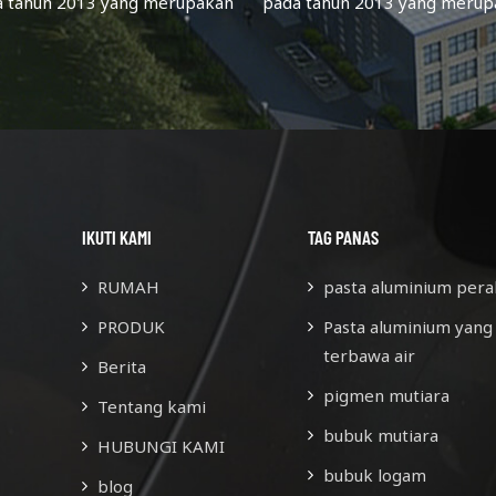
a tahun 2013 yang merupakan
pada tahun 2013 yang merup
dusen pigmen aluminium yang
produsen pigmen aluminium 
fokus pada kualitas & inovasi.
berfokus pada kualitas & inov
lah upaya terus menerus, staf
Setelah upaya terus menerus,
yang ada lebih dari 60.
yang ada lebih dari 60.
IKUTI KAMI
TAG PANAS
RUMAH
pasta aluminium pera
PRODUK
Pasta aluminium yang
terbawa air
Berita
pigmen mutiara
Tentang kami
bubuk mutiara
HUBUNGI KAMI
bubuk logam
blog