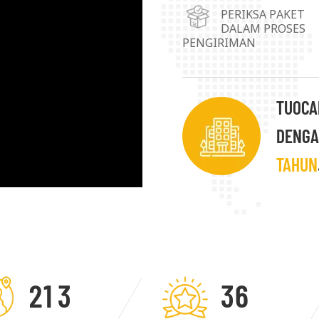
Kebutuhan/persyaratan k
PERIKSA PAKET
DALAM PROSES
pelanggan adalah tujuan
PENGIRIMAN
mencapai pengembangan
pelanggan.
TUOCAI
DENGA
TAHUN
2
1
3
3
6