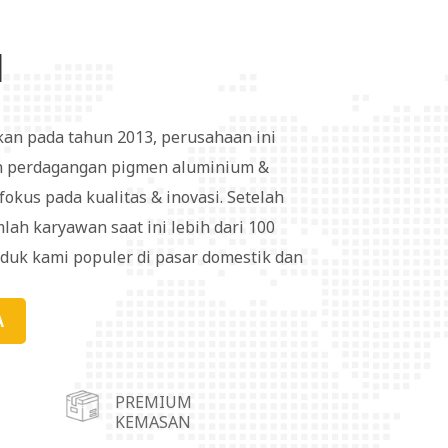
I
kan pada tahun 2013, perusahaan ini
 perdagangan pigmen aluminium &
okus pada kualitas & inovasi. Setelah
lah karyawan saat ini lebih dari 100
oduk kami populer di pasar domestik dan
ayani pasar dengan lebih mudah, kami
operasi gudang di Kota Wuhu, Kota
A
dong, Kota Linyi di Provinsi Shandong,
duk seri pigmen aluminium banyak
PREMIUM
inta, plastik, karet, pelapis kain, kulit,
KEMASAN
 bahan dekoratif, dan sebagainya.