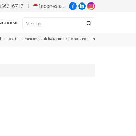
956216717
Indonesia
GI KAMI
English
H
pasta aluminium putih halus untuk pelapis industri
Русский
Español
Português
한국어
Türkçe
Tiếng Việt
بالعربية