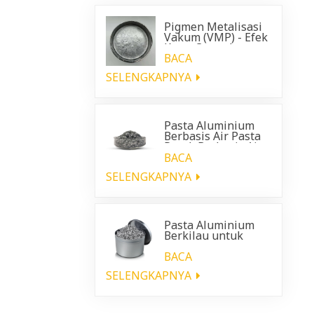
Pigmen Metalisasi
Vakum (VMP) - Efek
Krom Cemerlang
untuk Pelapis
BACA
Otomotif
SELENGKAPNYA
Pasta Aluminium
Berbasis Air Pasta
Perak Berbasis Air
BACA
SELENGKAPNYA
Pasta Aluminium
Berkilau untuk
pelapis plastik
otomotif
BACA
SELENGKAPNYA