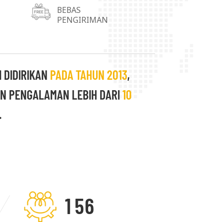
husus dapat dipenuhi. Kepuasan setiap
BEBAS
PENGIRIMAN
 kami. Kami selalu berupaya untuk
 yang saling menguntungkan dengan
 DIDIRIKAN
PADA TAHUN 2013
,
N PENGALAMAN LEBIH DARI
10
.
1
5
6