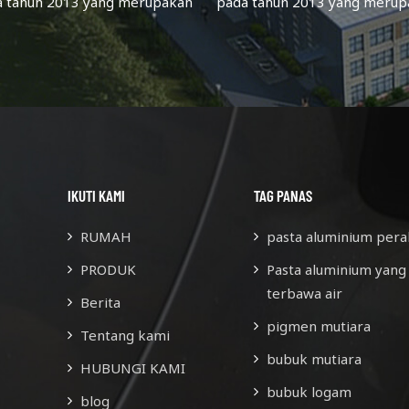
a tahun 2013 yang merupakan
pada tahun 2013 yang merup
dusen pigmen aluminium yang
produsen pigmen aluminium 
fokus pada kualitas & inovasi.
berfokus pada kualitas & inov
lah upaya terus menerus, staf
Setelah upaya terus menerus,
yang ada lebih dari 60.
yang ada lebih dari 60.
IKUTI KAMI
TAG PANAS
RUMAH
pasta aluminium pera
PRODUK
Pasta aluminium yang
terbawa air
Berita
pigmen mutiara
Tentang kami
bubuk mutiara
HUBUNGI KAMI
bubuk logam
blog