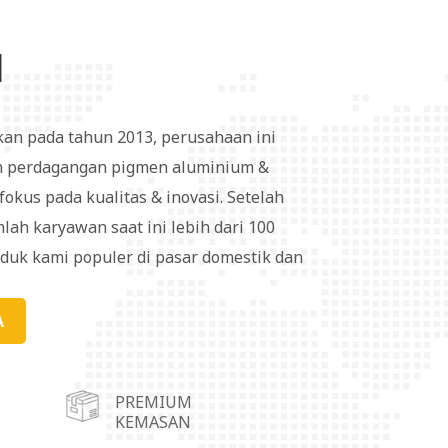
I
kan pada tahun 2013, perusahaan ini
 perdagangan pigmen aluminium &
okus pada kualitas & inovasi. Setelah
lah karyawan saat ini lebih dari 100
oduk kami populer di pasar domestik dan
ayani pasar dengan lebih mudah, kami
operasi gudang di Kota Wuhu, Kota
A
dong, Kota Linyi di Provinsi Shandong,
duk seri pigmen aluminium banyak
PREMIUM
inta, plastik, karet, pelapis kain, kulit,
KEMASAN
 bahan dekoratif, dan sebagainya.