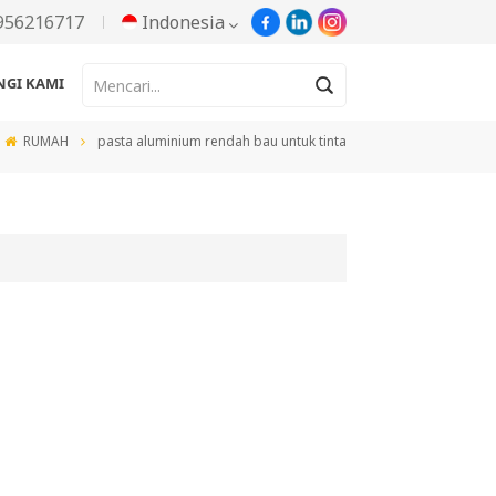
956216717
Indonesia
GI KAMI
English
RUMAH
pasta aluminium rendah bau untuk tinta
Русский
Español
Português
한국어
Türkçe
Tiếng Việt
بالعربية