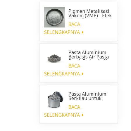
Pigmen Metalisasi
Vakum (VMP) - Efek
Krom Cemerlang
untuk Pelapis
BACA
Otomotif
SELENGKAPNYA
Pasta Aluminium
Berbasis Air Pasta
Perak Berbasis Air
BACA
SELENGKAPNYA
Pasta Aluminium
Berkilau untuk
pelapis plastik
otomotif
BACA
SELENGKAPNYA