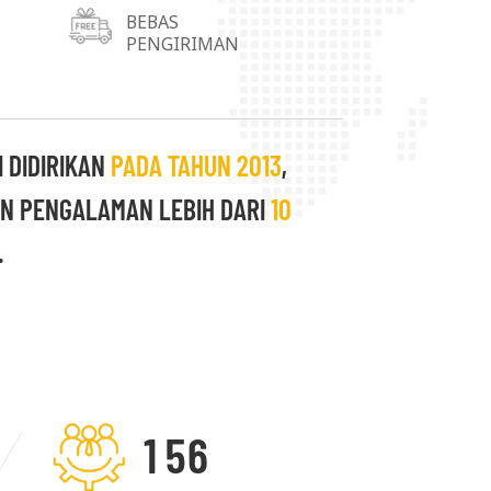
husus dapat dipenuhi. Kepuasan setiap
BEBAS
PENGIRIMAN
 kami. Kami selalu berupaya untuk
 yang saling menguntungkan dengan
 DIDIRIKAN
PADA TAHUN 2013
,
N PENGALAMAN LEBIH DARI
10
.
1
5
6