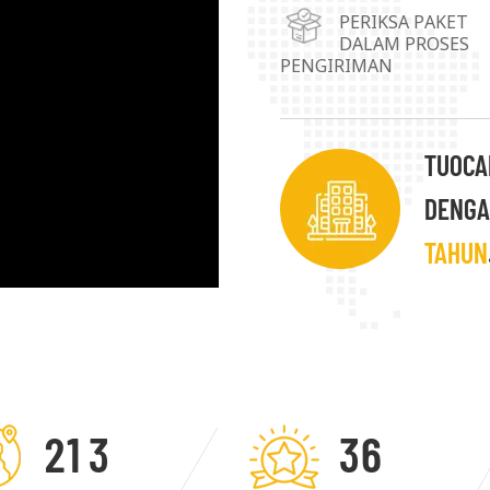
Kebutuhan/persyaratan k
PERIKSA PAKET
DALAM PROSES
pelanggan adalah tujuan
PENGIRIMAN
mencapai pengembangan
pelanggan.
TUOCAI
DENGA
TAHUN
2
1
3
3
6