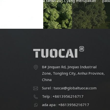
pada tahun 2013 yang merupakan
pad
produsen pigmen aluminium yang
pro
berfokus pada kualitas & inovasi.
ber
Setelah upaya terus menerus, staf
Sete
yang ada lebih dari 60.
8# Jinquan Rd, Jinqiao Industrial
Zone, Tongling City, Anhui Province,
China
Surel : tuocai@globaltuocai.com
Telp : +8613956216717
ada apa : +8613956216717