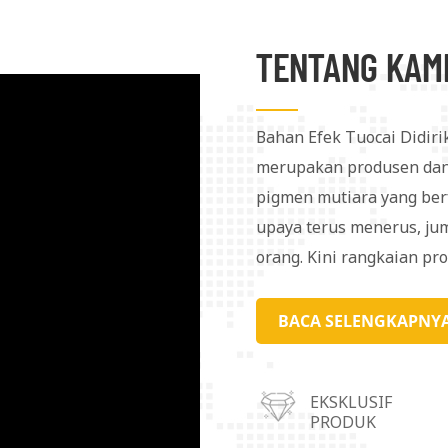
TENTANG KAM
Bahan Efek Tuocai Didiri
merupakan produsen dan
pigmen mutiara yang berf
upaya terus menerus, jum
orang. Kini rangkaian pr
internasional. Untuk mel
mendirikan empat pusat 
BACA SELENGKAPNY
Shunde di Provinsi Guang
dan Kota Chongqing. Pro
EKSKLUSIF
digunakan dalam pelapis, t
PRODUK
kosmetik, bahan kemasan,