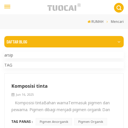
RUMAH
Mencari
DAFTAR BLOG
arsip
TAG
Komposisi tinta
Jun 16, 2025
Komposisi tintaBahan warnaTermasuk pigmen dan
pewarna. Pigmen dibagi menjadi pigmen organik Dan
pigmen anorganikPigmen sianida memiliki warna cerah,
TAG PANAS :
Pigmen Anorganik
Pigmen Organik
daya pewarnaan kuat, dan waktu pengeringan singkat,