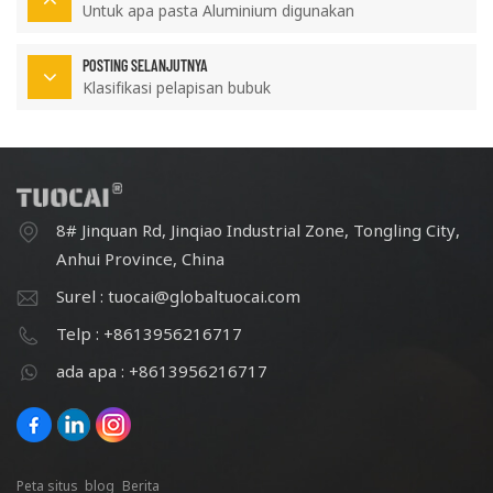
Untuk apa pasta Aluminium digunakan
POSTING SELANJUTNYA
Klasifikasi pelapisan bubuk
8# Jinquan Rd, Jinqiao Industrial Zone, Tongling City,
Anhui Province, China
Surel : tuocai@globaltuocai.com
Telp : +8613956216717
ada apa : +8613956216717
Peta situs
blog
Berita