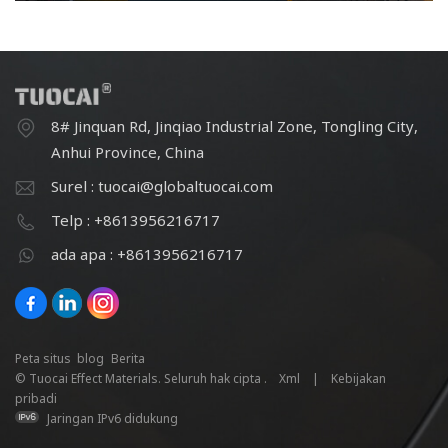
8# Jinquan Rd, Jinqiao Industrial Zone, Tongling City,
Anhui Province, China
Surel : tuocai@globaltuocai.com
Telp : +8613956216717
ada apa : +8613956216717
Peta situs
blog
Berita
© Tuocai Effect Materials. Seluruh hak cipta .
Xml
|
Kebijakan
pribadi
Jaringan IPv6 didukung