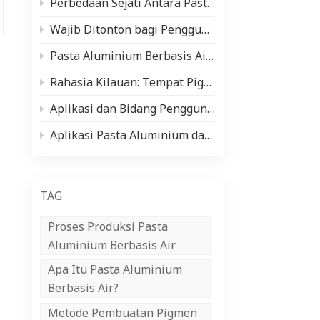
Perbedaan Sejati Antara Pasta Aluminium dan Pigmen Mutiara (Dan Kapan Menggunakan Masing-masing)
中文
Wajib Ditonton bagi Pengguna dan Produsen Cat Otomotif! Analisis Komprehensif tentang Jenis Cat dan Bahan Baku Utama (Pasta Aluminium Perak/Bubuk Mutiara)
Indonesia
Pasta Aluminium Berbasis Air vs Berbasis Minyak: Kelebihan, Kekurangan & Aplikasi
Rahasia Kilauan: Tempat Pigmen Mutiara Bersinar ✨
Aplikasi dan Bidang Penggunaan Pasta Aluminium
Aplikasi Pasta Aluminium dalam Industri Pelapisan Kumparan
TAG
Proses Produksi Pasta
Aluminium Berbasis Air
Apa Itu Pasta Aluminium
Berbasis Air?
Metode Pembuatan Pigmen