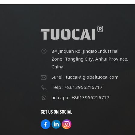
8# Jinquan Rd, Jinqiao Industrial
Zone, Tongling City, Anhui Province,
China
Surel : tuocai@globaltuocai.com
Telp : +8613956216717
ada apa : +8613956216717
GET US ON SOCIAL