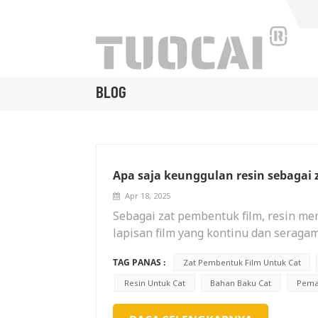
BLOG
Apa saja keunggulan resin sebagai
Apr 18, 2025
Sebagai zat pembentuk film, resin me
lapisan film yang kontinu dan serag
permukaan objek, sehingga secara efe
TAG PANAS :
Zat Pembentuk Film Untuk Cat
yang baik terhadap zat kimia sepert
pakai objek yang dilindungi di lingkun
Resin Untuk Cat
Bahan Baku Cat
Pema
dari sebagian besar resin memiliki d