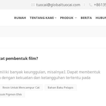
tuocai@globaltuocai.com
+8613
RUMAH
TENTANG KAMI
PRODUK
BERITA
HUBUN
 zat pembentuk film?
miliki banyak keunggulan, misalnya:I. Dapat membentuk
am dengan kekuatan dan ketangguhan tertentu pada
ktif melindungi permukaan objek.II. Memiliki ketahanan
Resin Untuk Mencampur Cat
Bahan Baku Pelapis
i asam, basa, dan garam, yang dapat memperpanjang masa
gan kimia yang keras.III. Lapisan film yang terbentuk
sok Pigmen Efek
aya serap air yang rendah, sehingga dapat mencegah