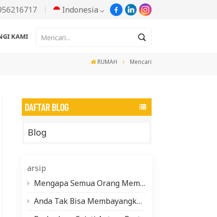
956216717
Indonesia
GI KAMI
English
RUMAH
Mencari
Русский
Español
DAFTAR BLOG
Português
Blog
한국어
Türkçe
arsip
Tiếng Việt
Mengapa Semua Orang Membicarakan Pasta Aluminium Berbasis Air (Dan Apa yang Sebenarnya Dibutuhkan untuk Membuatnya)
Anda Tak Bisa Membayangkan Betapa Banyaknya Pigmen Mutiara yang Tersembunyi dalam Kehidupan Sehari-hari Anda
بالعربية