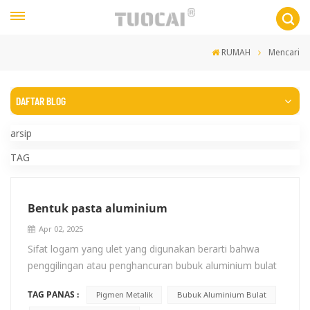
RUMAH
Mencari
DAFTAR BLOG
arsip
TAG
Bentuk pasta aluminium
Apr 02, 2025
Sifat logam yang ulet yang digunakan berarti bahwa
penggilingan atau penghancuran bubuk aluminium bulat
di dalam bola Penggilingan ini menghasilkan serpihan
TAG PANAS :
Pigmen Metalik
Bubuk Aluminium Bulat
dengan faktor bentuk (ketebalan serpihan : diameter