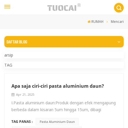
RUMAH
Mencari
DAFTAR BLOG
arsip
TAG
Apa saja ciri-ciri pasta aluminium daun?
Apr 21, 2025
Ⅰ.Pasta aluminium daun:Produk dengan efek mengapung
berbeda dalam kisaran 5um hingga 15um, dibagi
menjadi tipe biasa dan tipe mengapung tinggi (titanium
TAG PANAS :
Pasta Aluminium Daun
silver)Ⅱ.fitur: Jenis produk ini memiliki daya apung yang