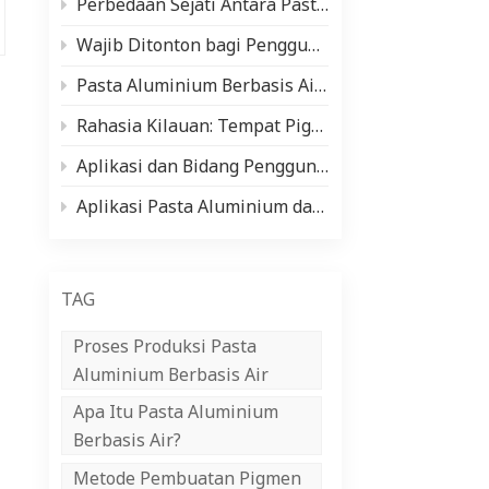
Perbedaan Sejati Antara Pasta Aluminium dan Pigmen Mutiara (Dan Kapan Menggunakan Masing-masing)
中文
Wajib Ditonton bagi Pengguna dan Produsen Cat Otomotif! Analisis Komprehensif tentang Jenis Cat dan Bahan Baku Utama (Pasta Aluminium Perak/Bubuk Mutiara)
Indonesia
Pasta Aluminium Berbasis Air vs Berbasis Minyak: Kelebihan, Kekurangan & Aplikasi
Rahasia Kilauan: Tempat Pigmen Mutiara Bersinar ✨
Aplikasi dan Bidang Penggunaan Pasta Aluminium
Aplikasi Pasta Aluminium dalam Industri Pelapisan Kumparan
TAG
Proses Produksi Pasta
Aluminium Berbasis Air
Apa Itu Pasta Aluminium
Berbasis Air?
Metode Pembuatan Pigmen