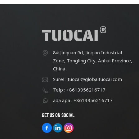
8# Jinquan Rd, Jinqiao Industrial
Zone, Tongling City, Anhui Province,
China
Surel : tuocai@globaltuocai.com
Telp : +8613956216717
ada apa : +8613956216717
GET US ON SOCIAL