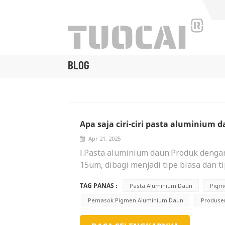
BLOG
Apa saja ciri-ciri pasta aluminium 
Apr 21, 2025
Ⅰ.Pasta aluminium daun:Produk deng
15um, dibagi menjadi tipe biasa dan ti
produk ini memiliki daya apung yang 
TAG PANAS :
Pasta Aluminium Daun
Pigme
dan dapat memantulkan cahaya dan pana
sembunyi yang baik dan kecerahan put
Pemasok Pigmen Aluminium Daun
Produse
efek cermin dalam sistem resin asam 