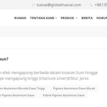
tuocai@globaltuocai.com
+8613
RUMAH
TENTANG KAMI
PRODUK
BERITA
HUBUN
daun?
an efek mengapung berbeda dalam kisaran 5um hingga
pe mengapung tinggi (titanium silver)Ⅱ.fitur: Jenis
sangat baik, dapat mengapung di permukaan lapisan cat,
n Aluminium Bernilai Daun Tinggi
Pigmen Aluminium Daun Murah
s secara efektif: Selain itu, produk ini memiliki daya
ih. Perak apung berkualitas tinggi dapat menghasilkan
n Pigmen Aluminium Daun
Pabrik Pigmen Aluminium Daun
rendah. Penyaringan perak apung biasa 300 mesh, daya