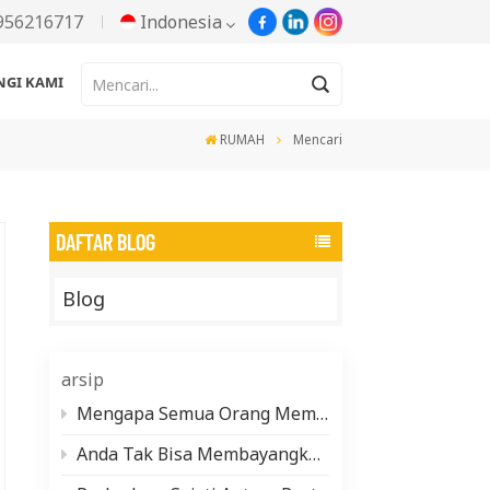
956216717
Indonesia
GI KAMI
English
RUMAH
Mencari
Русский
Español
DAFTAR BLOG
Português
Blog
한국어
Türkçe
arsip
Tiếng Việt
Mengapa Semua Orang Membicarakan Pasta Aluminium Berbasis Air (Dan Apa yang Sebenarnya Dibutuhkan untuk Membuatnya)
Anda Tak Bisa Membayangkan Betapa Banyaknya Pigmen Mutiara yang Tersembunyi dalam Kehidupan Sehari-hari Anda
بالعربية