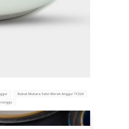
nggur
Bubuk Mutiara Satin Merah Anggur TC524
erunggu