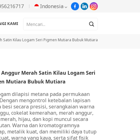
956216717
Indonesia
GI KAMI
English
 Satin Kilau Logam Seri Pigmen Mutiara Bubuk Mutiara
Русский
Español
 Anggur Merah Satin Kilau Logam Seri
Português
n Mutiara Bubuk Mutiara
한국어
logam dilapisi metana pada permukaan
 Dengan mengontrol ketebalan lapisan
Türkçe
a besi secara presisi, serangkaian warna
ggu, cokelat kemerahan, merah anggur,
Tiếng Việt
 merah, hijau, dan kopi muncul secara
utan. Warna dan kromatogramnya
ap, metalik kuat, dan memiliki daya tutup
بالعربية
uat, warna yang kaya, serta sifat fisik