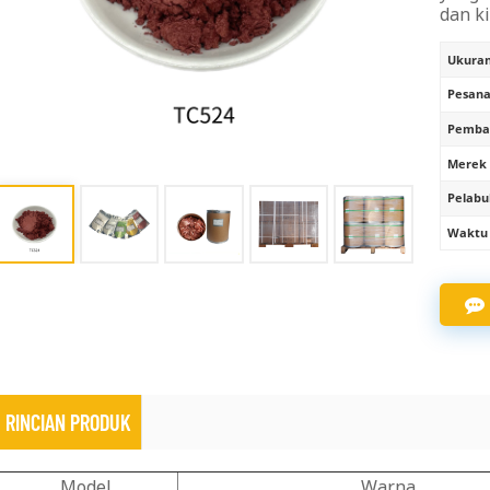
dan ki
Ukuran 
Pesana
Pembay
Merek 
Pelabu
Waktu 
RINCIAN PRODUK
Model
Warna