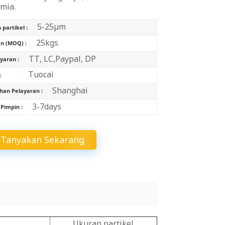
mia.
中文
5-25μm
partikel :
Indonesia
25kgs
n (MOQ) :
TT, LC,Paypal, DP
aran :
Tuocai
:
Shanghai
han Pelayaran :
3-7days
Pimpin :
Tanyakan Sekarang
Ukuran partikel