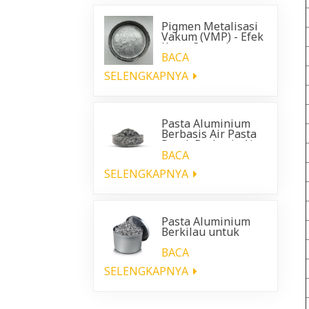
Pigmen Metalisasi
Vakum (VMP) - Efek
Krom Cemerlang
untuk Pelapis
BACA
Otomotif
SELENGKAPNYA
Pasta Aluminium
Berbasis Air Pasta
Perak Berbasis Air
BACA
SELENGKAPNYA
Pasta Aluminium
Berkilau untuk
pelapis plastik
otomotif
BACA
SELENGKAPNYA