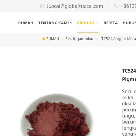
tuocai@globaltuocai.com
+8613
RUMAH
TENTANG KAMI
PRODUK
BERITA
HUBUN
RUMAH
Seri logam kilau
TC524 Anggur Merah
TC524
Pigme
Seri 
mika.
oksid
perun
ungu,
berur
lengk
yang k