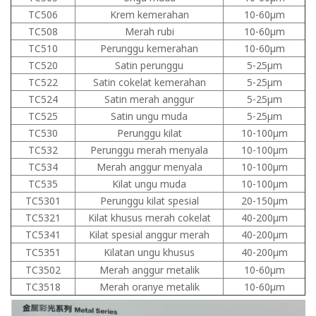
TC506
Krem kemerahan
10-60μm
TC508
Merah rubi
10-60μm
TC510
Perunggu kemerahan
10-60μm
TC520
Satin perunggu
5-25μm
TC522
Satin cokelat kemerahan
5-25μm
TC524
Satin merah anggur
5-25μm
TC525
Satin ungu muda
5-25μm
TC530
Perunggu kilat
10-100μm
TC532
Perunggu merah menyala
10-100μm
TC534
Merah anggur menyala
10-100μm
TC535
Kilat ungu muda
10-100μm
TC5301
Perunggu kilat spesial
20-150μm
TC5321
Kilat khusus merah cokelat
40-200μm
TC5341
Kilat spesial anggur merah
40-200μm
TC5351
Kilatan ungu khusus
40-200μm
TC3502
Merah anggur metalik
10-60μm
TC3518
Merah oranye metalik
10-60μm