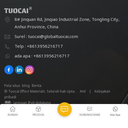
8# Jinquan Rd, Jinqiao Industrial Zone, Tongling City,
Anhui Province, China
Surel : tuocai@globaltuocai.com
Telp : +8613956216717
ada apa : +8613956216717
Peta situs
blog
Berita
© Tuocai Effect Materials. Seluruh hak cipta .
Xml
|
Kebijakan
pribadi
Jaringan IPv6 didukung
RUMAH
PRODUK
HUBUNGI KAMI
Ada Apa