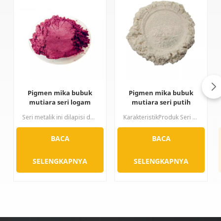
Pigmen mika bubuk
Pigmen mika bubuk
mutiara seri logam
mutiara seri putih
berkilau
perak
Seri metalik ini dilapisi dengan metana pada permukaan mika. Dengan mengontrol ketebalan lapisan oksida besi secara tepat, serangkaian warna perunggu, coklat kemerahan, merah anggur, ungu, merah, hijau, dan cokelat muncul secara berurutan. Warna dan kromatogramnya lengkap, metalik kuat, dan memiliki daya tutup yang kuat, warna yang kaya, serta sifat fisik dan kimia yang baik.
KarakteristikProduk Seri Perak dicirikan oleh warna putih yang baik dan kilau mutiara yang menonjol. Menurut bentuk kristal titanium dioksida, dapat dibagi menjadi dua jenis: tipe rutil dan tipe anatase, dan produk seri rutil memiliki ketahanan cuaca yang lebih kuat. Seri produk pigmen mutiara ini memiliki banyak spesifikasi ukuran partikel, ukuran partikel halus akan menghasilkan efek lembut dan halus, dan ukuran partikel kasar akan menghasilkan efek kilau yang kuat.
BACA
BACA
SELENGKAPNYA
SELENGKAPNYA