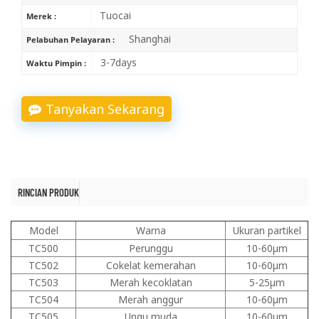
Tuocai
Merek :
Shanghai
Pelabuhan Pelayaran :
3-7days
Waktu Pimpin :
Tanyakan Sekarang
RINCIAN PRODUK
Model
Warna
Ukuran partikel
TC500
Perunggu
10-60μm
TC502
Cokelat kemerahan
10-60μm
TC503
Merah kecoklatan
5-25μm
TC504
Merah anggur
10-60μm
TC505
Ungu muda
10-60μm