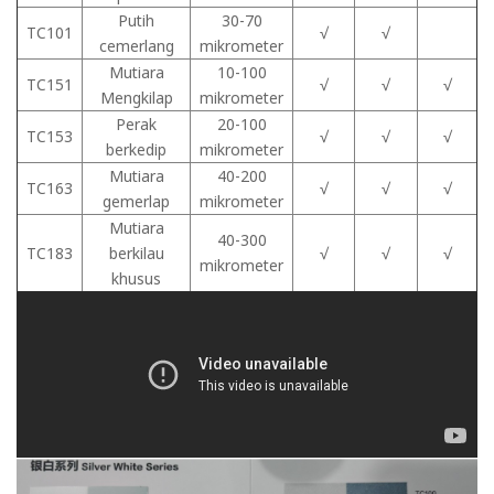
Putih
30-70
TC101
√
√
cemerlang
mikrometer
Mutiara
10-100
TC151
√
√
√
Mengkilap
mikrometer
Perak
20-100
TC153
√
√
√
berkedip
mikrometer
Mutiara
40-200
TC163
√
√
√
gemerlap
mikrometer
Mutiara
40-300
TC183
berkilau
√
√
√
mikrometer
khusus