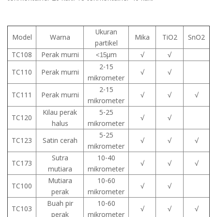
Ukuran
Model
Warna
Mika
TiO2
SnO2
partikel
TC108
Perak murni
μm
√
√
<15
2-15
TC110
Perak murni
√
√
mikrometer
2-15
TC111
Perak murni
√
√
√
mikrometer
Kilau perak
5-25
TC120
√
√
halus
mikrometer
5-25
TC123
Satin cerah
√
√
√
mikrometer
Sutra
10-40
TC173
√
√
√
mutiara
mikrometer
Mutiara
10-60
TC100
√
√
perak
mikrometer
Buah pir
10-60
TC103
√
√
√
perak
mikrometer