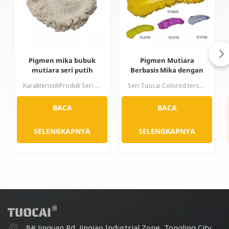
Pigmen mika bubuk
Pigmen Mutiara
mutiara seri putih
Berbasis Mika dengan
perak
Kepadatan Warna
KarakteristikProduk Seri Perak dicirikan oleh warna putih yang baik dan kilau mutiara yang menonjol. Menurut bentuk kristal titanium dioksida, dapat dibagi menjadi dua jenis: tipe rutil dan tipe anatase, dan produk seri rutil memiliki ketahanan cuaca yang lebih kuat. Seri produk pigmen mutiara ini memiliki banyak spesifikasi ukuran partikel, ukuran partikel halus akan menghasilkan efek lembut dan halus, dan ukuran partikel kasar akan menghasilkan efek kilau yang kuat.
Seri Tuocai Colored tersedia dalam berbagai macam warna untuk memenuhi hampir semua warna yang diinginkan pengguna. Ketika pigmen organik penyerap memiliki warna yang sama dengan pigmen efek seri logam mengkilap, warna pantulan akan mirip dengan warna tampak samping, dan warnanya lebih cerah serta kemurniannya lebih tinggi. Ketika coraknya berbeda, warna pantulan akan berbeda dari warna tampak samping, sehingga terjadi perubahan warna.
Tinggi Pigmen Mika
Berwarna
BACA
BACA
SELENGKAPNYA
SELENGKAPNYA
8# Jinquan Rd, Jinqiao Industrial Zone, Tongling City,