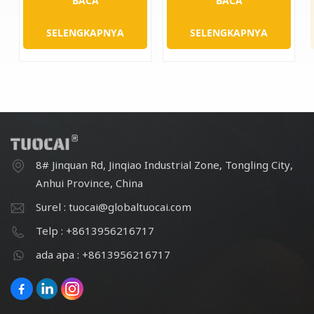
BACA
BACA
SELENGKAPNYA
SELENGKAPNYA
8# Jinquan Rd, Jinqiao Industrial Zone, Tongling City,
Anhui Province, China
Surel : tuocai@globaltuocai.com
Telp : +8613956216717
ada apa : +8613956216717