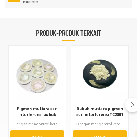
mutiara
PRODUK-PRODUK TERKAIT
Pigmen mutiara seri
Bubuk mutiara pigmen
interferensi bubuk
seri interferensi TC2001
mutiara
Dengan mengontrol ketebalan lapisan titanium dioksida secara presisi, rangkaian interferensi menghasilkan warna emas, merah, ungu, biru, hijau, dan warna-warna pelangi lainnya yang menghasilkan kilau. Warna rangkaian produk ini sepenuhnya disebabkan oleh interferensi cahaya fisik. Perbedaan lintasan optik antara cahaya pantul titanium dioksida dengan indeks bias tinggi dan cahaya pantul mika dengan indeks bias rendah menghasilkan warna yang berbeda.
Dengan mengontrol ketebalan lapisan titanium dioksida secara presisi, seri interferensi menghasilkan warna-warna emas, merah, ungu, biru, hijau, dan warna pelangi lainnya yang memberikan kilau. Warna dari seri produk ini sepenuhnya disebabkan oleh interferensi cahaya fisik. Perbedaan jalur optik antara cahaya pantulan titanium dioksida dengan indeks bias tinggi dan cahaya pantulan mika dengan indeks bias rendah berinterferensi dengan warna yang berbeda.