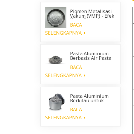
Pigmen Metalisasi
Vakum (VMP) - Efek
Krom Cemerlang
untuk Pelapis
BACA
Otomotif
SELENGKAPNYA
Pasta Aluminium
Berbasis Air Pasta
Perak Berbasis Air
BACA
SELENGKAPNYA
Pasta Aluminium
Berkilau untuk
pelapis plastik
otomotif
BACA
SELENGKAPNYA