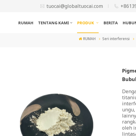
tuocai@globaltuocai.com
+8613
RUMAH
TENTANG KAMI
PRODUK
BERITA
HUBUN
RUMAH
Seri interferensi
Pigme
Bubu
Denga
titani
inter
ungu,
lainn
rangk
oleh i
lintas