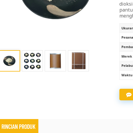
dioks
pantu
mengh
Ukuran 
Pesana
Pembay
Merek 
Pelabu
Waktu 
RINCIAN PRODUK