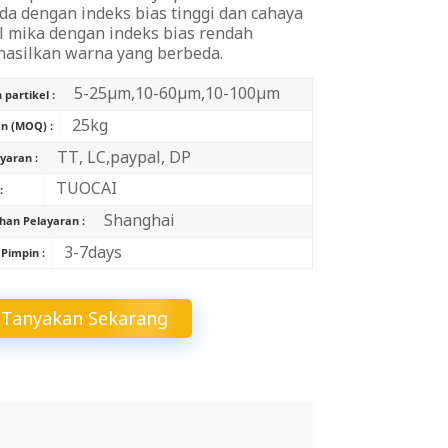
ida dengan indeks bias tinggi dan cahaya
中文
l mika dengan indeks bias rendah
asilkan warna yang berbeda.
Indonesia
5-25μm,10-60μm,10-100μm
partikel :
25kg
n (MOQ) :
TT, LC,paypal, DP
aran :
TUOCAI
:
Shanghai
han Pelayaran :
3-7days
Pimpin :
Tanyakan Sekarang