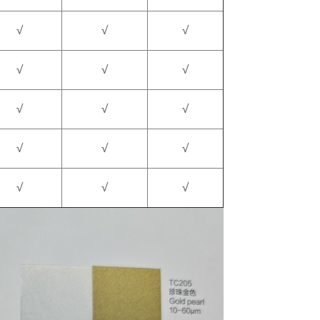
√
√
√
√
√
√
√
√
√
√
√
√
√
√
√