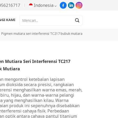
956216717
Indonesia
GI KAMI
English
Pigmen mutiara seri interferensi TC217 bubuk mutiara
Русский
Español
n Mutiara Seri Interferensi TC217
Português
k Mutiara
한국어
n mengontrol ketebalan lapisan
um dioksida secara presisi, rangkaian
Türkçe
ferensi menghasilkan warna emas, merah,
 biru, hijau, dan warna-warna pelangi
Tiếng Việt
ya yang menghasilkan kilau. Warna
aian produk ini sepenuhnya disebabkan
nterferensi cahaya fisik. Perbedaan
بالعربية
an optik antara cahaya pantul titanium